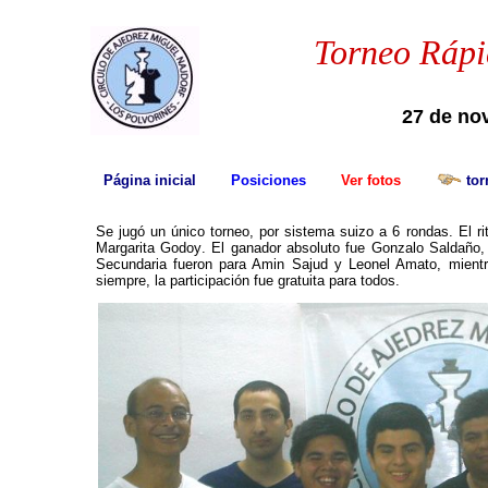
Torneo
Rápi
27
de
no
Página inicial
Posiciones
Ver fotos
tor
Se jug
ó un único torneo,
por sistema suizo a
6
rondas. El ri
Margarita Godoy
. El ganador
absoluto fue Gonzalo
S
aldaño,
Secundaria fueron para Amin Sajud y Leonel Amato, mientr
siempre, la participación fue gratuita para todos.