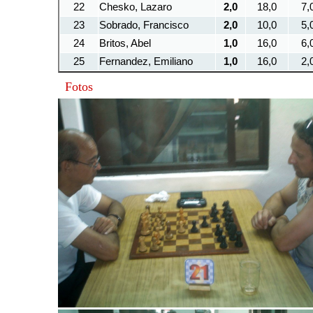
22
Chesko, Lazaro
2,0
18,0
7,
23
Sobrado, Francisco
2,0
10,0
5,
24
Britos, Abel
1,0
16,0
6,
25
Fernandez, Emiliano
1,0
16,0
2,
Fotos