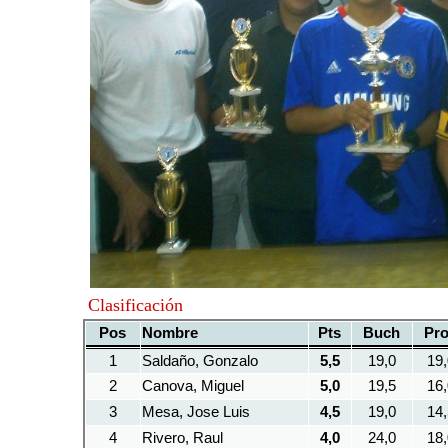
Clasificación
Pos
Nombre
Pts
Buch
Pr
1
Saldaño, Gonzalo
5,5
19,0
19,
2
Canova, Miguel
5,0
19,5
16,
3
Mesa, Jose Luis
4,5
19,0
14,
4
Rivero, Raul
4,0
24,0
18,